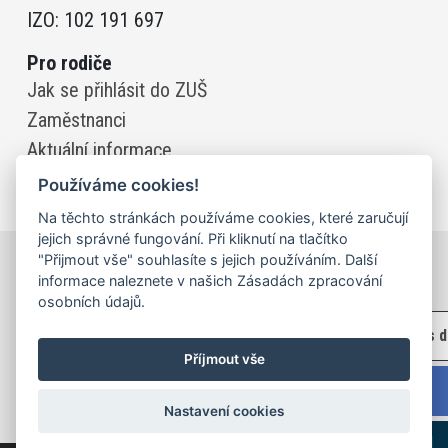
IZO: 102 191 697
Pro rodiče
Jak se přihlásit do ZUŠ
Zaměstnanci
Aktuální informace
Používáme cookies!
Na těchto stránkách používáme cookies, které zaručují
jejich správné fungování. Při kliknutí na tlačítko
Zřizovatelem ZUŠ Rosice je
"Přijmout vše" souhlasíte s jejich používáním. Další
informace naleznete v našich Zásadách zpracování
Jihomoravský kraj
osobních údajů.
Zápis 
Příjmout vše
©2023 ZUŠ Rosice | Základní
umělecká škola Rosice | Vytvořil:
Web
Nastavení cookies
z Moravy