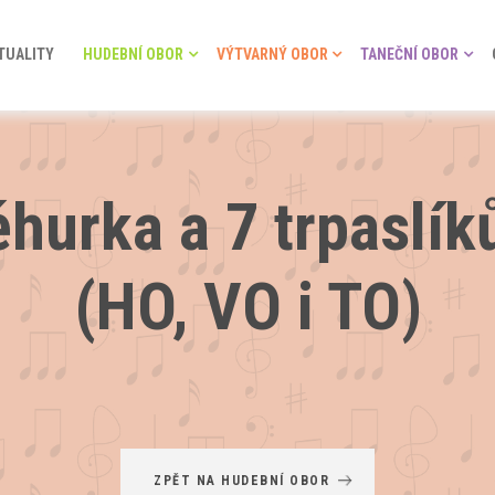
TUALITY
HUDEBNÍ OBOR
VÝTVARNÝ OBOR
TANEČNÍ OBOR
ěhurka a 7 trpaslík
(HO, VO i TO)
ZPĚT NA HUDEBNÍ OBOR