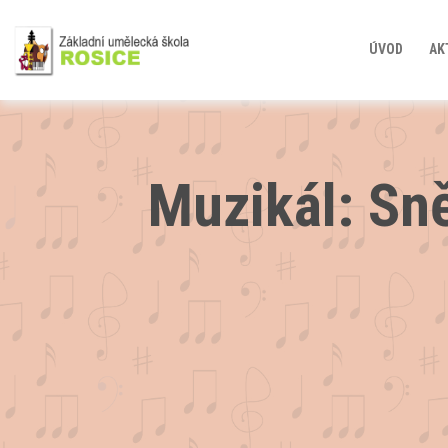
ÚVOD
AK
Muzikál: Sn