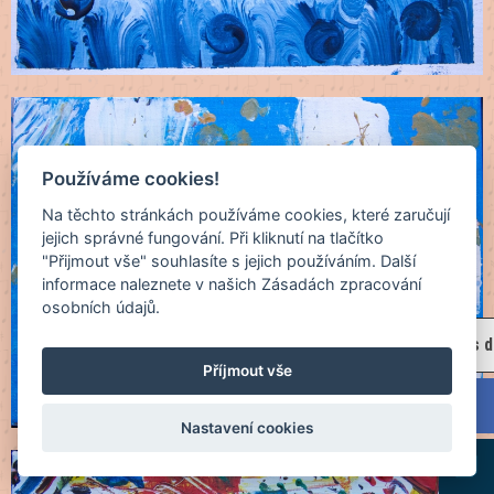
Používáme cookies!
Na těchto stránkách používáme cookies, které zaručují
jejich správné fungování. Při kliknutí na tlačítko
"Přijmout vše" souhlasíte s jejich používáním. Další
informace naleznete v našich Zásadách zpracování
osobních údajů.
Zápis 
Příjmout vše
Nastavení cookies